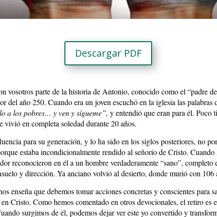
Descargar PDF
n vosotros parte de la historia de Antonio, conocido como el “padre de 
dor del año 250. Cuando era un joven escuchó en la iglesia las palabras
alo a los pobres… y ven y sígueme”,
y entendió
que eran para él. Poco 
e vivió en completa soledad durante 20 años.
uencia para su generación, y lo ha sido en los siglos posteriores, no po
 porque estaba incondicionalmente rendido al señorío de Cristo. Cuando A
dedor reconocieron en él a un hombre verdaderamente “sano”, completo 
onsuelo y dirección. Ya anciano volvió al desierto, donde murió con 106 
nos enseña que debemos tomar acciones concretas y conscientes para sac
 en Cristo. Como hemos comentado en otros devocionales, el retiro es e
Cuando surgimos de él, podemos dejar ver este yo convertido y transfor