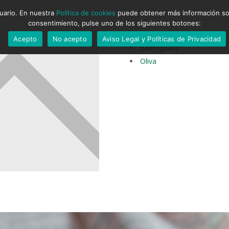
suario. En nuestra
Política de cookies
puede obtener más información sobr
consentimiento, pulse uno de los siguientes botones:
Acepto
No acepto
Aviso Legal y Políticas de Privacidad
Bellreguard
Oliva