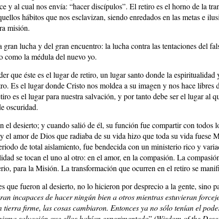
 y al cual nos envía: “hacer discípulos”. El retiro es el horno de la tran
uellos hábitos que nos esclavizan, siendo enredados en las metas e ilus
ra misión.
 la gran lucha y del gran encuentro: la lucha contra las tentaciones del fa
o como la médula del nuevo yo.
r que éste es el lugar de retiro, un lugar santo donde la espiritualidad
otro. Es el lugar donde Cristo nos moldea a su imagen y nos hace libres 
iro es el lugar para nuestra salvación, y por tanto debe ser el lugar al 
de oscuridad.
 el desierto; y cuando salió de él, su función fue compartir con todos 
l y el amor de Dios que radiaba de su vida hizo que toda su vida fuese 
riodo de total aislamiento, fue bendecida con un ministerio rico y var
alidad se tocan el uno al otro: en el amor, en la compasión. La compasión
terio, para la Misión. La transformación que ocurren en el retiro se manif
s que fueron al desierto, no lo hicieron por desprecio a la gente, sino 
eran incapaces de hacer ningún bien a otros mientras estuvieran force
 tierra firme, las cosas cambiaron. Entonces ya no sólo tenían el pode
misma salvación que ellos habían experimentado
”
(Wisdom of the Deser