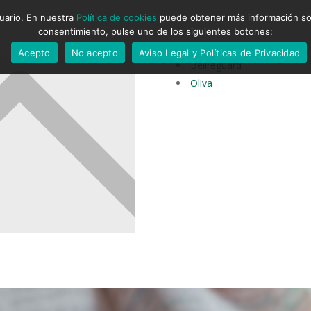
suario. En nuestra
Política de cookies
puede obtener más información sobr
consentimiento, pulse uno de los siguientes botones:
Acepto
No acepto
Aviso Legal y Políticas de Privacidad
Bellreguard
Oliva