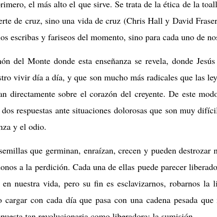
rimero, el más alto el que sirve. Se trata de la ética de la toall
rte de cruz, sino una vida de cruz (Chris Hall y David Fraser
los escribas y fariseos del momento, sino para cada uno de no
ón del Monte donde esta enseñanza se revela, donde Jesús
ro vivir día a día, y que son mucho más radicales que las le
tan directamente sobre el corazón del creyente. De este mod
dos respuestas ante situaciones dolorosas que son muy difícil
nza y el odio.
semillas que germinan, enraízan, crecen y pueden destrozar 
donos a la perdición. Cada una de ellas puede parecer liberad
en nuestra vida, pero su fin es esclavizarnos, robarnos la l
o cargar con cada día que pasa con una cadena pesada que 
puesta tan revolucionaria como liberadora: la sumisión.