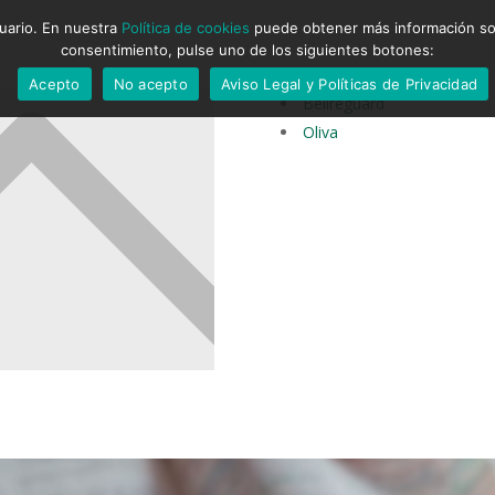
suario. En nuestra
Política de cookies
puede obtener más información sobr
consentimiento, pulse uno de los siguientes botones:
Acepto
No acepto
Aviso Legal y Políticas de Privacidad
Bellreguard
Oliva