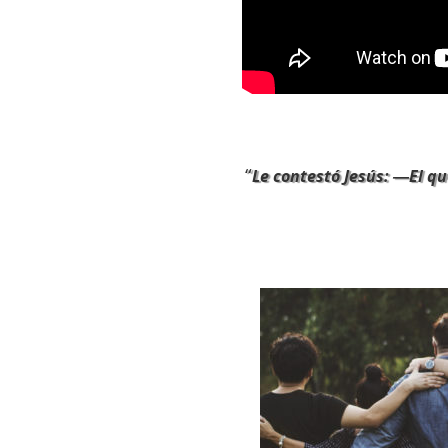
“
Le contestó Jesús: ―El q