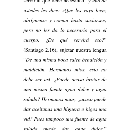
servir al que tiene necesidad “
y uno de
ustedes les dice: «Que les vaya bien;
abríguense y coman hasta saciarse»,
pero no les da lo necesario para el
cuerpo. ¿De qué servirá eso?
”
(Santiago 2.16), sujetar nuestra lengua
“
De una misma boca salen bendición y
maldición. Hermanos míos, esto no
debe ser así. ¿Puede acaso brotar de
una misma fuente agua dulce y agua
salada? Hermanos míos, ¿acaso puede
dar aceitunas una higuera o higos una
vid? Pues tampoco una fuente de agua
salada puede dar agua dulce.
”