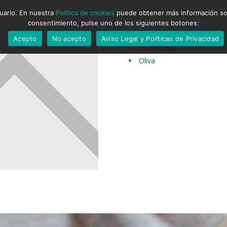
suario. En nuestra
Política de cookies
puede obtener más información sobr
consentimiento, pulse uno de los siguientes botones:
Acepto
No acepto
Aviso Legal y Políticas de Privacidad
Bellreguard
Oliva