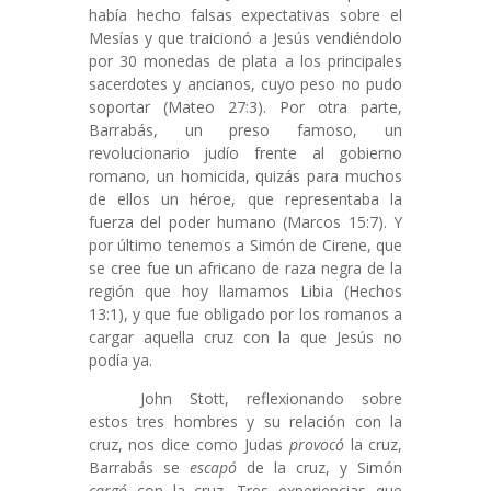
había hecho falsas expectativas sobre el
Mesías y que traicionó a Jesús vendiéndolo
por 30 monedas de plata a los principales
sacerdotes y ancianos, cuyo peso no pudo
soportar (Mateo 27:3). Por otra parte,
Barrabás, un preso famoso, un
revolucionario judío frente al gobierno
romano, un homicida, quizás para muchos
de ellos un héroe, que representaba la
fuerza del poder humano (Marcos 15:7). Y
por último tenemos a Simón de Cirene, que
se cree fue un africano de raza negra de la
región que hoy llamamos Libia (Hechos
13:1), y que fue obligado por los romanos a
cargar aquella cruz con la que Jesús no
podía ya.
John Stott, reflexionando sobre
estos tres hombres y su relación con la
cruz, nos dice como Judas
provocó
la cruz,
Barrabás se
escapó
de la cruz, y Simón
cargó
con la cruz. Tres experiencias que