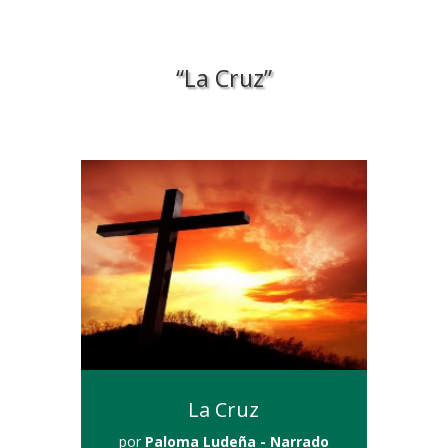
“La Cruz”
La Cruz
por
Paloma Ludeña - Narrado