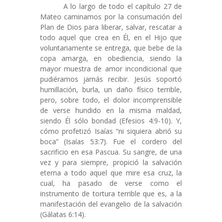
A lo largo de todo el capítulo 27 de
Mateo caminamos por la consumación del
Plan de Dios para liberar, salvar, rescatar a
todo aquel que crea en Él, en el Hijo que
voluntariamente se entrega, que bebe de la
copa amarga, en obediencia, siendo la
mayor muestra de amor incondicional que
pudiéramos jamás recibir. Jesús soportó
humillación, burla, un daño físico terrible,
pero, sobre todo, el dolor incomprensible
de verse hundido en la misma maldad,
siendo Él sólo bondad (Efesios 4:9-10). Y,
cómo profetizó Isaías “ni siquiera abrió su
boca” (Isaías 53:7). Fue el cordero del
sacrificio en esa Pascua. Su sangre, de una
vez y para siempre, propició la salvación
eterna a todo aquel que mire esa cruz, la
cual, ha pasado de verse como el
instrumento de tortura terrible que es, a la
manifestación del evangelio de la salvación
(Gálatas 6:14).