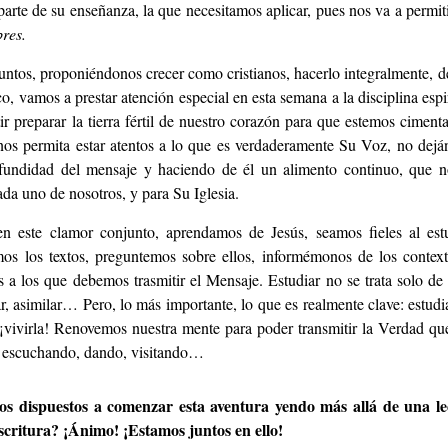
 parte de su enseñanza, la que necesitamos aplicar, pues nos va a permit
res.
ntos, proponiéndonos crecer como cristianos, hacerlo integralmente, 
co, vamos a prestar atención especial en esta semana a la disciplina espir
r preparar la tierra fértil de nuestro corazón para que estemos ciment
os permita estar atentos a lo que es verdaderamente Su Voz, no dejá
ofundidad del mensaje y haciendo de él un alimento continuo, que no
ada uno de nosotros, y para Su Iglesia.
 este clamor conjunto, aprendamos de Jesús, seamos fieles al estu
os los textos, preguntemos sobre ellos, informémonos de los context
s a los que debemos trasmitir el Mensaje. Estudiar no se trata solo de
ar, asimilar… Pero, lo más importante, lo que es realmente clave: estudi
, ¡vivirla! Renovemos nuestra mente para poder transmitir la Verdad qu
, escuchando, dando, visitando…
puestos a comenzar esta aventura yendo más allá de una lect
scritura? ¡Ánimo! ¡Estamos juntos en ello!