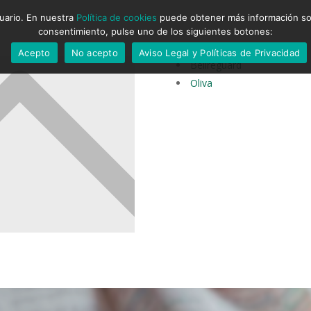
suario. En nuestra
Política de cookies
puede obtener más información sobr
consentimiento, pulse uno de los siguientes botones:
Acepto
No acepto
Aviso Legal y Políticas de Privacidad
Bellreguard
Oliva