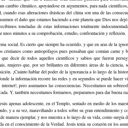
 un cambio climático, apoyándose en argumentos, para nada científicos
, cuando esas alteraciones drásticas del clima son una de las consecu
 asumen el daño que estamos haciendo a este planeta que Dios nos dejó
, recibimos toneladas de estas informaciones totalmente indocumentad
ar unos minutos a su comprobación, estudio, confrontación y reflexión.
ma social. Es cierto que siempre ha ocurrido, y que en aras de la igno
os cristianos como antropófagos pues pensaban que comían carne y be
que decir de todos aquellos científicos y sabios que fueron perseg
, mujeres que, por ser brillantes en diferentes áreas de la ciencia, 
sición. ¡Cuánto hablar del poder de la ignorancia a lo largo de la histo
nde la información recorre las redes y en segundos se puede hacer vir
 internet!, pero asumamos las consecuencias. Necesitamos un sobreesf
icada. Y, también necesitamos formarnos, prepararnos para dar buena raz
esús apenas adolescente, en el Templo, sentado en medio de los maestr
ndo, y a su vez, maravillando a todos sobre su gran entendimiento y c
 de manera ejemplar, y nos muestra a lo largo de su vida, como surgía d
a en el conocimiento de la Verdad. Jesús tenía su corazón en los asunt