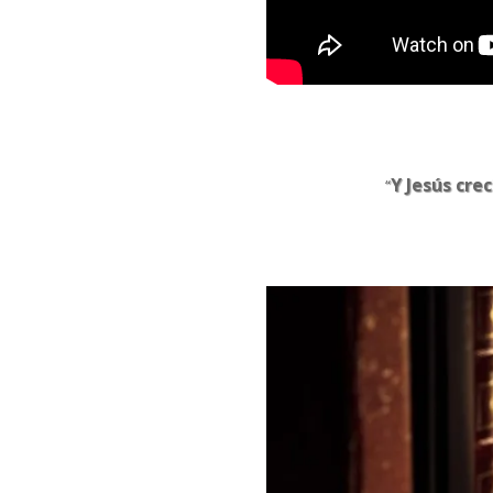
Y Jesús cre
“