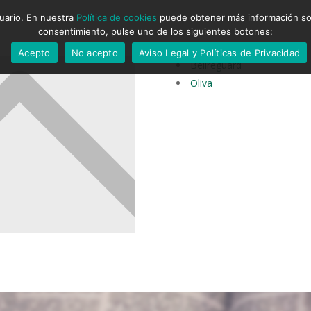
suario. En nuestra
Política de cookies
puede obtener más información sobr
consentimiento, pulse uno de los siguientes botones:
Acepto
No acepto
Aviso Legal y Políticas de Privacidad
Bellreguard
Oliva