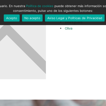
suario. En nuestra
Política de cookies
puede obtener más información sobr
consentimiento, pulse uno de los siguientes botones:
Acepto
No acepto
Aviso Legal y Políticas de Privacidad
Bellreguard
Oliva