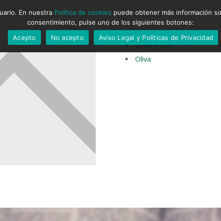
suario. En nuestra
Política de cookies
puede obtener más información sobr
consentimiento, pulse uno de los siguientes botones:
Acepto
No acepto
Aviso Legal y Políticas de Privacidad
Bellreguard
Oliva