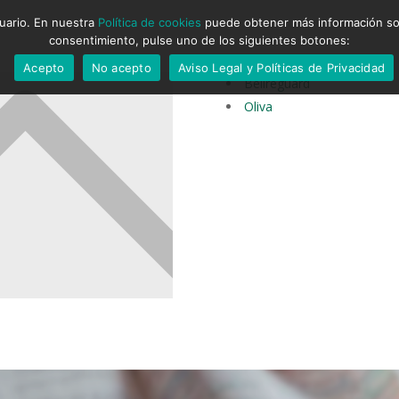
suario. En nuestra
Política de cookies
puede obtener más información sobr
consentimiento, pulse uno de los siguientes botones:
Acepto
No acepto
Aviso Legal y Políticas de Privacidad
Bellreguard
Oliva