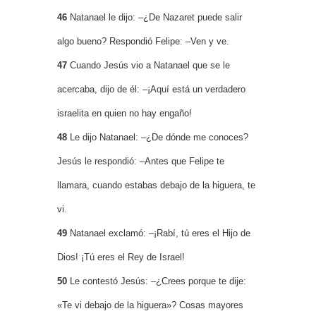
46
Natanael le dijo: –¿De Nazaret puede salir
algo bueno? Respondió Felipe: –Ven y ve.
47
Cuando Jesús vio a Natanael que se le
acercaba, dijo de él: –¡Aquí está un verdadero
israelita en quien no hay engaño!
48
Le dijo Natanael: –¿De dónde me conoces?
Jesús le respondió: –Antes que Felipe te
llamara, cuando estabas debajo de la higuera, te
vi.
49
Natanael exclamó: –¡Rabí, tú eres el Hijo de
Dios! ¡Tú eres el Rey de Israel!
50
Le contestó Jesús: –¿Crees porque te dije:
«Te vi debajo de la higuera»? Cosas mayores