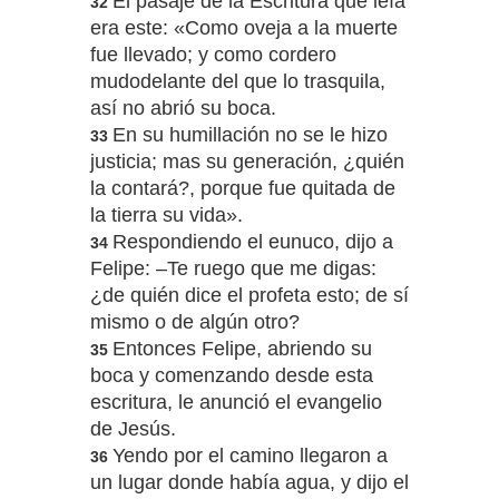
El pasaje de la Escritura que leía
32
era este: «Como oveja a la muerte
fue llevado; y como cordero
mudodelante del que lo trasquila,
así no abrió su boca.
En su humillación no se le hizo
33
justicia; mas su generación, ¿quién
la contará?, porque fue quitada de
la tierra su vida».
Respondiendo el eunuco, dijo a
34
Felipe: –Te ruego que me digas:
¿de quién dice el profeta esto; de sí
mismo o de algún otro?
Entonces Felipe, abriendo su
35
boca y comenzando desde esta
escritura, le anunció el evangelio
de Jesús.
Yendo por el camino llegaron a
36
un lugar donde había agua, y dijo el