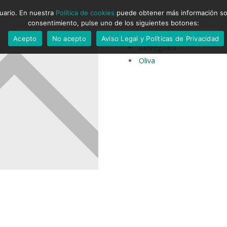
suario. En nuestra
Política de cookies
puede obtener más información sobr
consentimiento, pulse uno de los siguientes botones:
Acepto
No acepto
Aviso Legal y Políticas de Privacidad
Bellreguard
Oliva