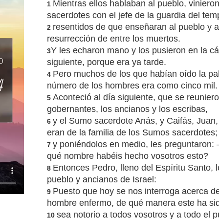
Mientras ellos hablaban al pueblo, vinieron
1
sacerdotes con el jefe de la guardia del tem
resentidos de que enseñaran al pueblo y 
2
resurrección de entre los muertos.
Y les echaron mano y los pusieron en la cár
3
siguiente, porque era ya tarde.
Pero muchos de los que habían oído la pal
4
número de los hombres era como cinco mil.
Aconteció al día siguiente, que se reunier
5
gobernantes, los ancianos y los escribas,
y el Sumo sacerdote Anás, y Caifás, Juan,
6
eran de la familia de los Sumos sacerdotes;
y poniéndolos en medio, les preguntaron:
7
qué nombre habéis hecho vosotros esto?
Entonces Pedro, lleno del Espíritu Santo, 
8
pueblo y ancianos de Israel:
Puesto que hoy se nos interroga acerca de
9
hombre enfermo, de qué manera este ha si
sea notorio a todos vosotros y a todo el p
10