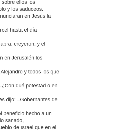
 sobre ellos los
plo y los saduceos,
anunciaran en Jesús la
cel hasta el día
abra, creyeron; y el
on en Jerusalén los
 Alejandro y todos los que
 –¿Con qué potestad o en
les dijo: –Gobernantes del
l beneficio hecho a un
do sanado,
ueblo de Israel que en el