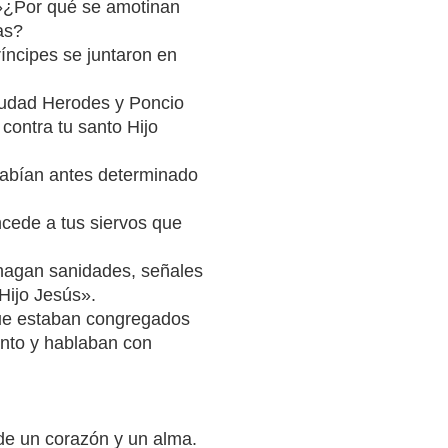
 «»¿Por qué se amotinan
as?
príncipes se juntaron en
iudad Herodes y Poncio
, contra tu santo Hijo
habían antes determinado
cede a tus siervos que
hagan sanidades, señales
Hijo Jesús».
que estaban congregados
Santo y hablaban con
 de un corazón y un alma.