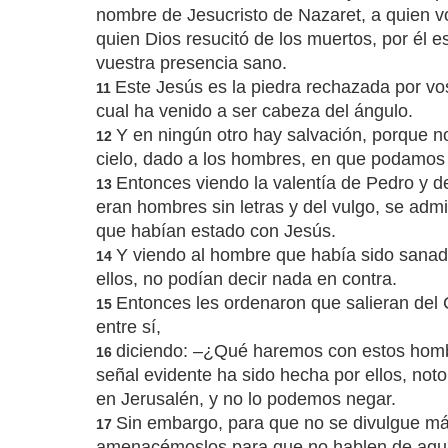
nombre de Jesucristo de Nazaret, a quien vo
quien Dios resucitó de los muertos, por él 
vuestra presencia sano.
Este Jesús es la piedra rechazada por vos
11
cual ha venido a ser cabeza del ángulo.
Y en ningún otro hay salvación, porque n
12
cielo, dado a los hombres, en que podamos 
Entonces viendo la valentía de Pedro y d
13
eran hombres sin letras y del vulgo, se adm
que habían estado con Jesús.
Y viendo al hombre que había sido sanad
14
ellos, no podían decir nada en contra.
Entonces les ordenaron que salieran del C
15
entre sí,
diciendo: –¿Qué haremos con estos homb
16
señal evidente ha sido hecha por ellos, noto
en Jerusalén, y no lo podemos negar.
Sin embargo, para que no se divulgue más
17
amenacémoslos para que no hablen de aquí