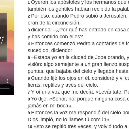
Oyeron los apóstoles y los hermanos que
1
también los gentiles habían recibido la pala
Por eso, cuando Pedro subió a Jerusalén, 
2
eran de la circuncisión,
diciendo: –¿Por qué has entrado en casa 
3
y has comido con ellos?
Entonces comenzó Pedro a contarles de f
4
sucedido, diciendo:
–Estaba yo en la ciudad de Jope orando, y
5
visión: algo semejante a un gran lienzo sus
puntas, que bajaba del cielo y llegaba hasta
Cuando fijé los ojos en él, consideré y vi 
6
fieras, reptiles y aves del cielo.
Y oí una voz que me decía: «Levántate, P
7
Yo dije: «Señor, no; porque ninguna cosa
8
jamás en mi boca».
Entonces la voz me respondió del cielo p
9
Dios limpió, no lo llames tú común».
Esto se repitió tres veces, y volvió todo a 
10