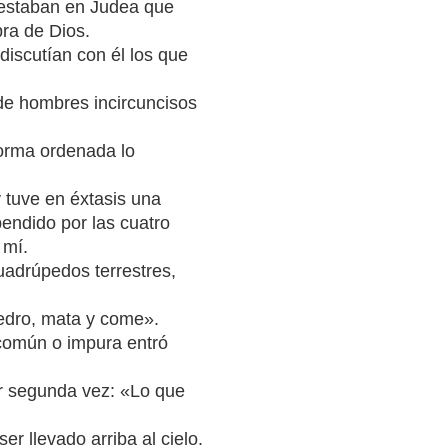
 estaban en Judea que
bra de Dios.
discutían con él los que
de hombres incircuncisos
orma ordenada lo
 tuve en éxtasis una
pendido por las cuatro
 mí.
cuadrúpedos terrestres,
edro, mata y come».
 común o impura entró
or segunda vez: «Lo que
ser llevado arriba al cielo.