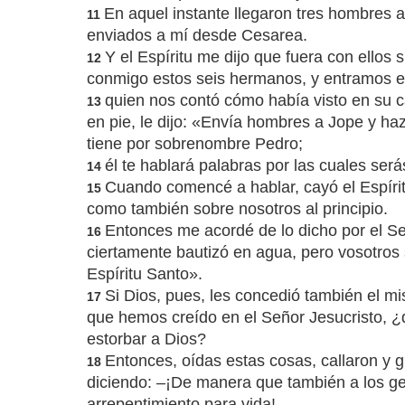
En aquel instante llegaron tres hombres 
11
enviados a mí desde Cesarea.
Y el Espíritu me dijo que fuera con ellos
12
conmigo estos seis hermanos, y entramos 
quien nos contó cómo había visto en su 
13
en pie, le dijo: «Envía hombres a Jope y ha
tiene por sobrenombre Pedro;
él te hablará palabras por las cuales será
14
Cuando comencé a hablar, cayó el Espírit
15
como también sobre nosotros al principio.
Entonces me acordé de lo dicho por el Se
16
ciertamente bautizó en agua, pero vosotros 
Espíritu Santo».
Si Dios, pues, les concedió también el m
17
que hemos creído en el Señor Jesucristo, ¿
estorbar a Dios?
Entonces, oídas estas cosas, callaron y gl
18
diciendo: –¡De manera que también a los ge
arrepentimiento para vida!