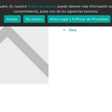
suario. En nuestra
Política de cookies
puede obtener más información sobr
consentimiento, pulse uno de los siguientes botones:
Acepto
No acepto
Aviso Legal y Políticas de Privacidad
Bellreguard
Oliva