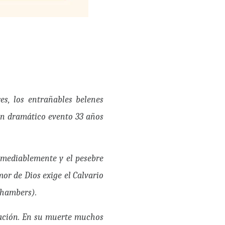
s, los entrañables belenes
 un dramático evento 33 años
remediablemente y el pesebre
or de Dios exige el Calvario
Chambers).
lvación. En su muerte muchos