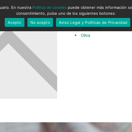
suario. En nuestra
Política de cookies
puede obtener más información sobr
consentimiento, pulse uno de los siguientes botones:
Acepto
No acepto
Aviso Legal y Políticas de Privacidad
Bellreguard
Oliva