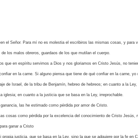
n el Señor. Para mí no es molestia el escribiros las mismas cosas, y para vo
 de los malos obreros, guardaos de los que mutilan el cuerpo.
os que en espíritu servimos a Dios y nos gloriamos en Cristo Jesús, no tenie
nfiar en la carne. Si alguno piensa que tiene de qué confiar en la carne, yo
naje de Israel, de la tribu de Benjamín, hebreo de hebreos; en cuanto a la Ley, 
a iglesia; en cuanto a la justicia que se basa en la Ley, irreprochable.
ganancia, las he estimado como pérdida por amor de Cristo.
las cosas como pérdida por la excelencia del conocimiento de Cristo Jesús, m
 para ganar a Cristo
i propia justicia, que se basa en la Ley, sino la que se adquiere por la fe en C