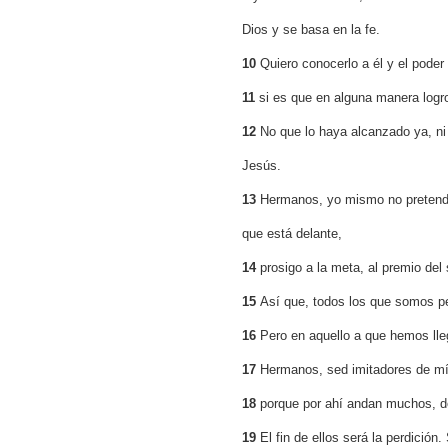
Dios y se basa en la fe.
10
Quiero conocerlo a él y el poder
11
si es que en alguna manera logro
12
No que lo haya alcanzado ya, ni q
Jesús.
13
Hermanos, yo mismo no pretendo
que está delante,
14
prosigo a la meta, al premio de
15
Así que, todos los que somos pe
16
Pero en aquello a que hemos ll
17
Hermanos, sed imitadores de mí 
18
porque por ahí andan muchos, de
19
El fin de ellos será la perdición