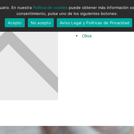
suario. En nuestra
Política de cookies
puede obtener más información sobr
consentimiento, pulse uno de los siguientes botones:
Acepto
No acepto
Aviso Legal y Políticas de Privacidad
Bellreguard
Oliva