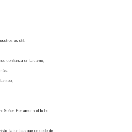
sotros es útil.
ndo confianza en la carne,
 más:
fariseo;
i Señor. Por amor a él lo he
risto, la justicia que procede de