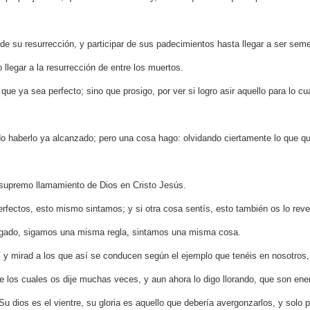
 de su resurrección, y participar de sus padecimientos hasta llegar a ser sem
 llegar a la resurrección de entre los muertos.
ue ya sea perfecto; sino que prosigo, por ver si logro asir aquello para lo cua
 haberlo ya alcanzado; pero una cosa hago: olvidando ciertamente lo que qu
l supremo llamamiento de Dios en Cristo Jesús.
rfectos, esto mismo sintamos; y si otra cosa sentís, esto también os lo reve
egado, sigamos una misma regla, sintamos una misma cosa.
y mirad a los que así se conducen según el ejemplo que tenéis en nosotros,
 los cuales os dije muchas veces, y aun ahora lo digo llorando, que son enem
. Su dios es el vientre, su gloria es aquello que debería avergonzarlos, y solo p