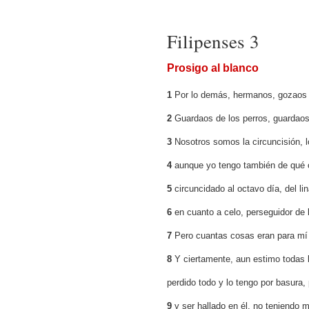
Filipenses 3
Prosigo al blanco
1
Por lo demás, hermanos, gozaos e
2
Guardaos de los perros, guardaos
3
Nosotros somos la circuncisión, l
4
aunque yo tengo también de qué co
5
circuncidado al octavo día, del li
6
en cuanto a celo, perseguidor de l
7
Pero cuantas cosas eran para mí 
8
Y ciertamente, aun estimo todas 
perdido todo y lo tengo por basura,
9
y ser hallado en él, no teniendo m