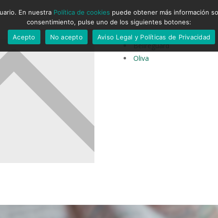
suario. En nuestra
Política de cookies
puede obtener más información sobr
consentimiento, pulse uno de los siguientes botones:
Acepto
No acepto
Aviso Legal y Políticas de Privacidad
Bellreguard
Oliva