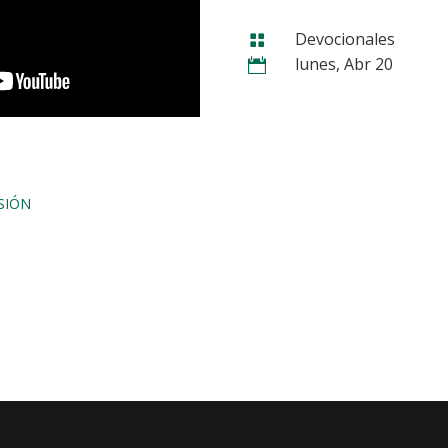
Devocionales

lunes, Abr 20

SIÓN