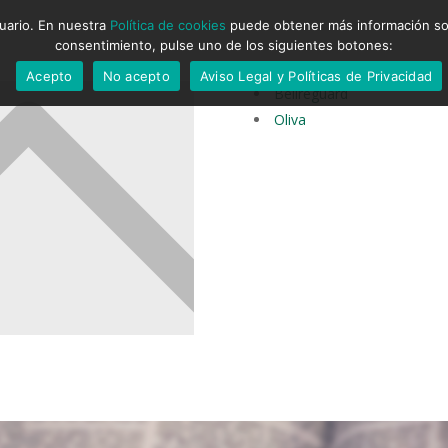
suario. En nuestra
Política de cookies
puede obtener más información sobr
consentimiento, pulse uno de los siguientes botones:
Acepto
No acepto
Aviso Legal y Políticas de Privacidad
Bellreguard
Oliva