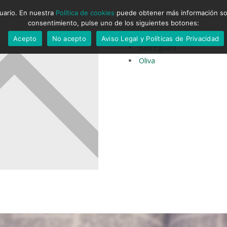
suario. En nuestra
Política de cookies
puede obtener más información sobr
consentimiento, pulse uno de los siguientes botones:
Acepto
No acepto
Aviso Legal y Políticas de Privacidad
Bellreguard
Oliva