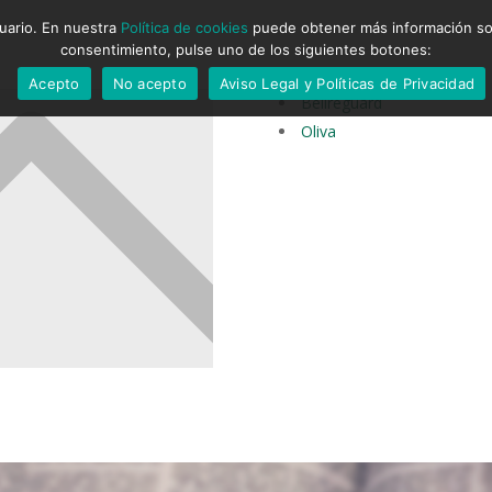
suario. En nuestra
Política de cookies
puede obtener más información sobr
consentimiento, pulse uno de los siguientes botones:
Acepto
No acepto
Aviso Legal y Políticas de Privacidad
Bellreguard
Oliva