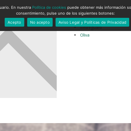
suario. En nuestra
Política de cookies
puede obtener más información sobr
consentimiento, pulse uno de los siguientes botones:
Acepto
No acepto
Aviso Legal y Políticas de Privacidad
Bellreguard
Oliva