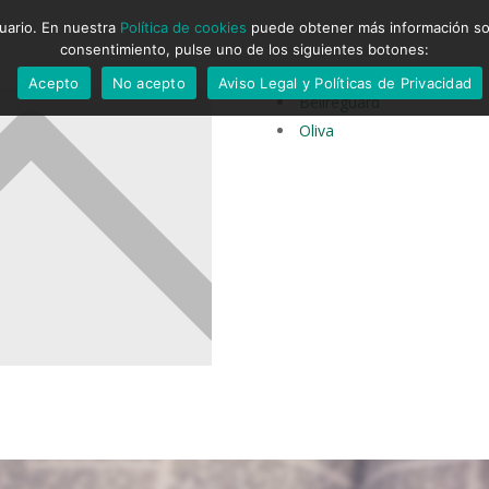
suario. En nuestra
Política de cookies
puede obtener más información sobr
consentimiento, pulse uno de los siguientes botones:
Acepto
No acepto
Aviso Legal y Políticas de Privacidad
Bellreguard
Oliva