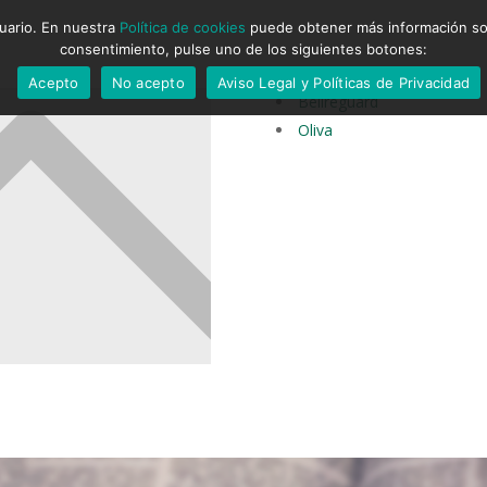
suario. En nuestra
Política de cookies
puede obtener más información sobr
consentimiento, pulse uno de los siguientes botones:
Acepto
No acepto
Aviso Legal y Políticas de Privacidad
Bellreguard
Oliva