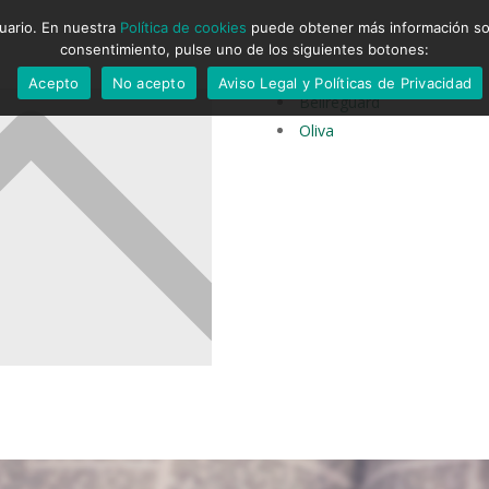
suario. En nuestra
Política de cookies
puede obtener más información sobr
consentimiento, pulse uno de los siguientes botones:
Acepto
No acepto
Aviso Legal y Políticas de Privacidad
Bellreguard
Oliva