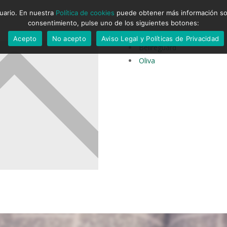
suario. En nuestra
Política de cookies
puede obtener más información sobr
consentimiento, pulse uno de los siguientes botones:
Acepto
No acepto
Aviso Legal y Políticas de Privacidad
Bellreguard
Oliva