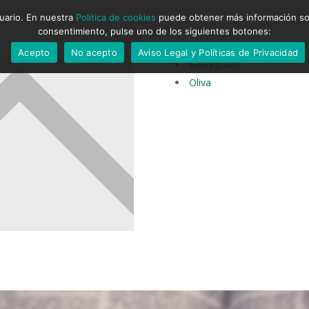
suario. En nuestra
Política de cookies
puede obtener más información sobr
consentimiento, pulse uno de los siguientes botones:
Acepto
No acepto
Aviso Legal y Políticas de Privacidad
Bellreguard
Oliva