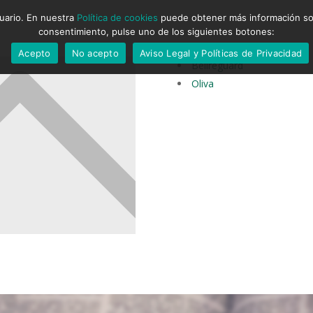
suario. En nuestra
Política de cookies
puede obtener más información sobr
consentimiento, pulse uno de los siguientes botones:
Acepto
No acepto
Aviso Legal y Políticas de Privacidad
Bellreguard
Oliva