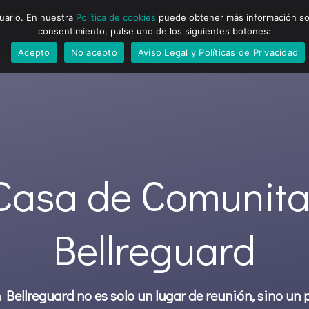
suario. En nuestra
Política de cookies
puede obtener más información sobr
consentimiento, pulse uno de los siguientes botones:
Acepto
No acepto
Aviso Legal y Políticas de Privacidad
Casa de Comunita
Bellreguard
n Bellreguard no es solo un lugar de reunión, sino un