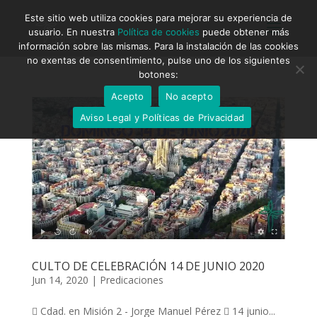
Este sitio web utiliza cookies para mejorar su experiencia de
usuario. En nuestra
Política de cookies
puede obtener más
información sobre las mismas. Para la instalación de las cookies
no exentas de consentimiento, pulse uno de los siguientes
botones:
Acepto
No acepto
Aviso Legal y Políticas de Privacidad
CULTO DE CELEBRACIÓN 14 DE JUNIO 2020
Jun 14, 2020
|
Predicaciones
 Cdad. en Misión 2 - Jorge Manuel Pérez  14 junio...